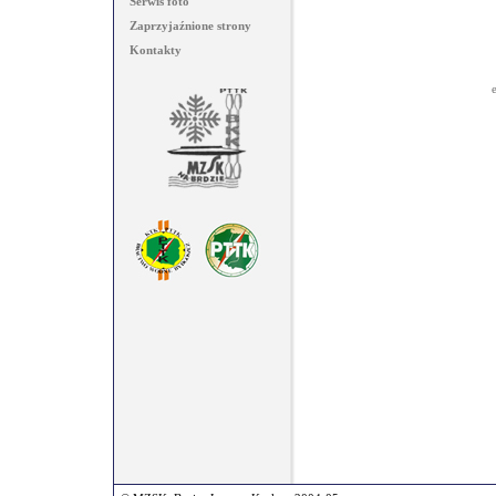
Serwis foto
Zaprzyjaźnione strony
Kontakty