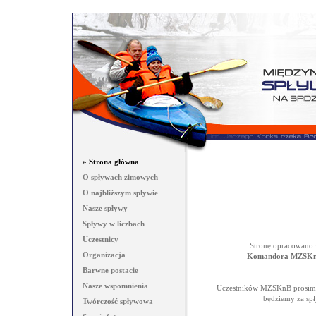
» Strona główna
O spływach zimowych
O najbliższym spływie
Nasze spływy
Spływy w liczbach
Uczestnicy
Stronę opracowano w
Organizacja
Komandora MZSKnB
Barwne postacie
Nasze wspomnienia
Uczestników MZSKnB prosimy 
będziemy za spł
Twórczość spływowa