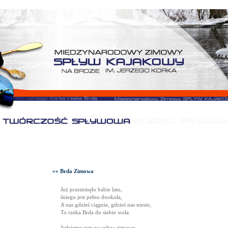
»» Brda Zimowa
Już przeminęło babie lato,
śniegu jest pełno dookoła,
A nas gdzieś ciągnie, gdzieś nas niesie,
To rzeka Brda do siebie woła.
Jedziemy tam na spływ zimowy,