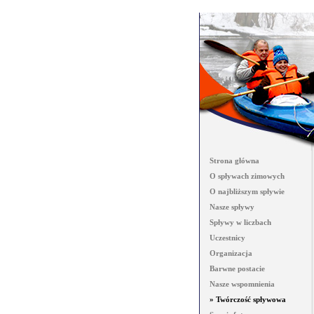
Strona główna
O spływach zimowych
O najbliższym spływie
Nasze spływy
Spływy w liczbach
Uczestnicy
Organizacja
Barwne postacie
Nasze wspomnienia
» Twórczość spływowa