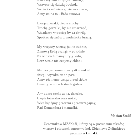
Wszyscy się dziwią dookoła,
Wariaci - mówią - gdzie was niesie,
A my im na to - Brda zimowa.
Biorąc plecaki, ciepłe ciuchy,
Trochę gorzałki, by nie zmarznąć,
Wsiadamy w pociąg by za chwilę,
Spotkać się znów z wodniacką bracią.
My wszyscy wiemy, jak to cudnie,
Zimową Brdą płynąć w południe,
Na wiosłach mamy bryły lodu,
Lecz wcale nie czujemy chłodu.
Mrozek już zmroził wszystko wokół,
śniegu wysoko aż do pasa
A my płyniemy wciąż przed siebie
I mamy w oczach strach golasa.
A w domu czeka żona, dziecko,
Ciepłe łóżeczko oraz nóżki,
Więc bądĄmy grzeczni i przestrzegajmy,
Rad Komandora i mamuśki.
Marian Staliś
Uczestników MZSKnB, którzy są w posiadaniu tekstów,
wierszy i piosenek autorstwa kol. Zbigniewa Zylinskiego
prosimy o
kontakt
.